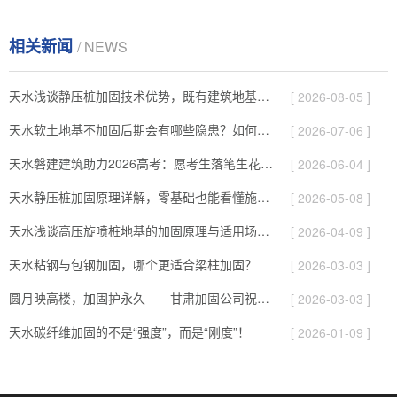
相关新闻
/ NEWS
天水浅谈静压桩加固技术优势，既有建筑地基补强施工要点！
[ 2026-08-05 ]
天水软土地基不加固后期会有哪些隐患？如何提前预防！
[ 2026-07-06 ]
天水磐建建筑助力2026高考：愿考生落笔生花、旗开得胜圆梦今夏！
[ 2026-06-04 ]
天水静压桩加固原理详解，零基础也能看懂施工逻辑！
[ 2026-05-08 ]
天水浅谈高压旋喷桩地基的加固原理与适用场景！
[ 2026-04-09 ]
天水粘钢与包钢加固，哪个更适合梁柱加固？
[ 2026-03-03 ]
圆月映高楼，加固护永久——甘肃加固公司祝您元宵快乐！
[ 2026-03-03 ]
天水碳纤维加固的不是“强度”，而是“刚度”！
[ 2026-01-09 ]