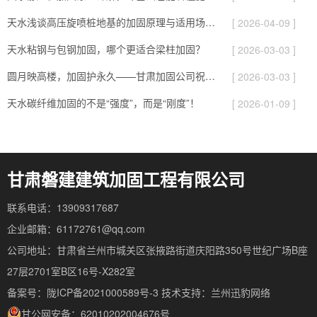
天水浅谈高压旋喷桩地基的加固原理与适用场景！
[ 2026-04-09 ]
天水粘钢与包钢加固，哪个更适合梁柱加固？
[ 2026-03-03 ]
圆月映高楼，加固护永久——甘肃加固公司祝您元宵快乐！
[ 2026-03-03 ]
天水碳纤维加固的不是“强度”，而是“刚度”！
[ 2026-01-09 ]
甘肃磐建建筑加固工程有限公司
联系电话：13909317687
企业邮箱：61172761@qq.com
公司地址：甘肃省兰州市城关区张掖路街道庆阳路350号世纪广场B座
27层2701室B区16号-X282室
备案号：陇ICP备2021000589号-3
技术支持：
兰州迅豹网络
甘公网安备：62010202004676号